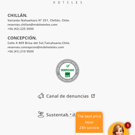
CHILLÁN.
Variante Nahueltoro N° 251, Chillán, Chile.
reservas.chillan@mdshoteles.com
+56 (42) 225 5000
CONCEPCIÓN.
Calle A 809 Brisa del Sol,Talcahuano,Chile.
reservas.concepcion@mdshoteles.com
+56 (41) 210 9500
×
The best price
here!
1
24h service